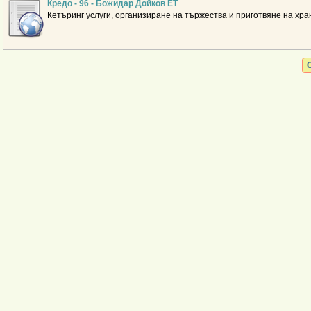
Кредо - 96 - Божидар Дойков ЕТ
Кетъринг услуги, организиране на тържества и приготвяне на хра