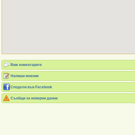
Виж коментарите
Напиши мнение
Сподели във Facebook
Съобщи за неверни данни