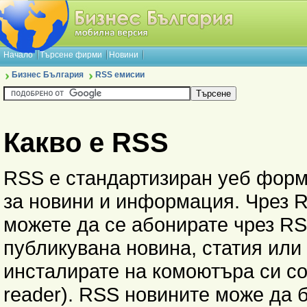
Начало
Търсене фирми
Новини
Бизнес България
RSS емисии
Какво е RSS
RSS е стандартизиран уеб форма
за новини и информация. Чрез R
можете да се абонирате чрез RS
публикувана новина, статия или
инсталирате на комоютъра си с
reader). RSS новините може да б