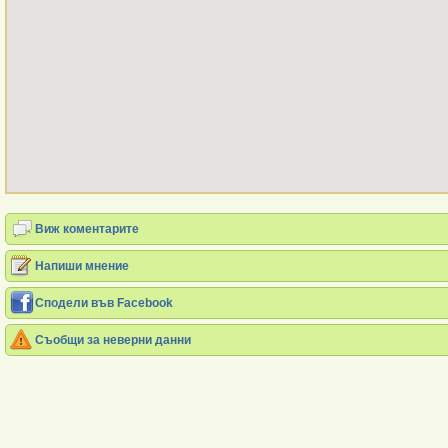
Виж коментарите
Напиши мнение
Сподели във Facebook
Съобщи за неверни данни