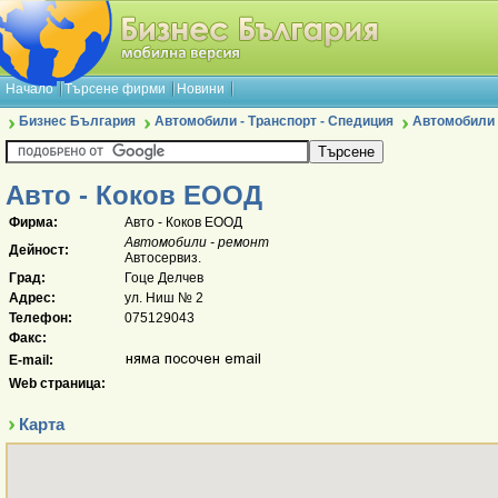
Начало
Търсене фирми
Новини
Бизнес България
Автомобили - Транспорт - Спедиция
Автомобили 
Авто - Коков ЕООД
Фирма:
Авто - Коков ЕООД
Автомобили - ремонт
Дейност:
Автосервиз.
Град:
Гоце Делчев
Адрес:
ул. Ниш № 2
Телефон:
075129043
Факс:
E-mail:
Web страница:
Карта