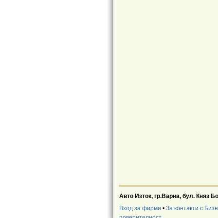
Авто Изток, гр.Варна, бул. Княз Б
Вход за фирми
•
За контакти с Биз
поверителност