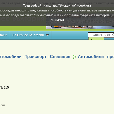
 ли да направите Бизнес България начална страница? Следвайте инструкци
Този уебсайт използва "бисквитки" (cookies)
а проследяване, които подпомагат способността ни да анализираме използване
Вашата реклама тук
а какво представляват "бисквитките" и как използваме събраната информац
РАЗБРАХ
овини
За Бизнес България
втомобили - Транспорт - Спедиция
Автомобили - пр
.
 № 115