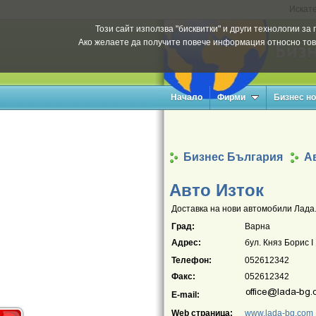
Искате
Този сайт използва "бисквитки" и други технологии з
Ако желаете да получите повече информация относно тов
Начало
Фирми
Бизнес н
Бизнес България
А
Авто Изток
Доставка на нови автомобили Лада
Град:
Варна
Адрес:
бул. Княз Борис І
Телефон:
052612342
Факс:
052612342
E-mail:
Web страница:
www.lada-bg.com