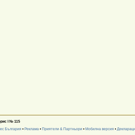
орис І № 115
нес България
•
Реклама
•
Приятели & Партньори
•
Мобилна версия
•
Деклараци