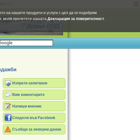
ите
тук
.
Select Language
▼
то на нашите продукти и услуги с цел да ги подобрим.
ия, моля прочетете нашата
Декларация за поверителност
.
одажби
Изпрати запитване
Виж коментарите
Напиши мнение
Сподели във Facebook
Съобщи за неверни данни