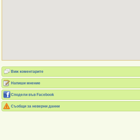
Виж коментарите
Напиши мнение
Сподели във Facebook
Съобщи за неверни данни