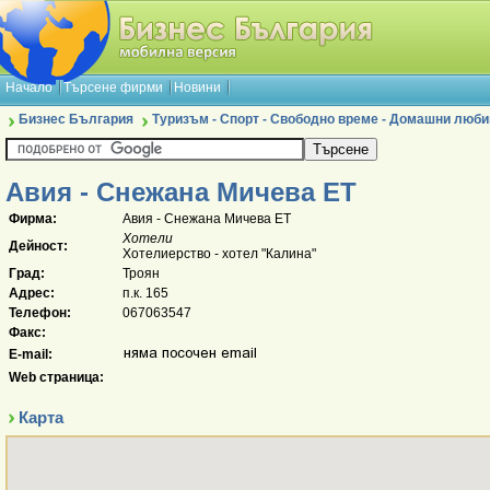
Начало
Търсене фирми
Новини
Бизнес България
Туризъм - Спорт - Свободно време - Домашни люб
Авия - Снежана Мичева ЕТ
Фирма:
Авия - Снежана Мичева ЕТ
Хотели
Дейност:
Хотелиерство - хотел "Калина"
Град:
Троян
Адрес:
п.к. 165
Телефон:
067063547
Факс:
E-mail:
Web страница:
Карта