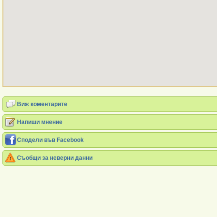
Виж коментарите
Напиши мнение
Сподели във Facebook
Съобщи за неверни данни