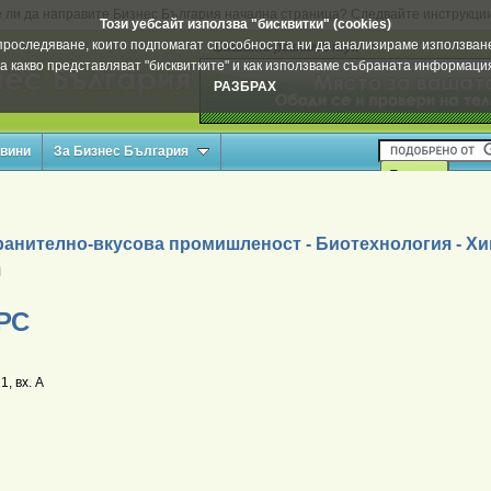
 ли да направите Бизнес България начална страница? Следвайте инструкци
Този уебсайт използва "бисквитки" (cookies)
а проследяване, които подпомагат способността ни да анализираме използване
Вашата реклама тук
а какво представляват "бисквитките" и как използваме събраната информац
РАЗБРАХ
овини
За Бизнес България
ранително-вкусова промишленост - Биотехнология - Х
я
РС
, вх. А