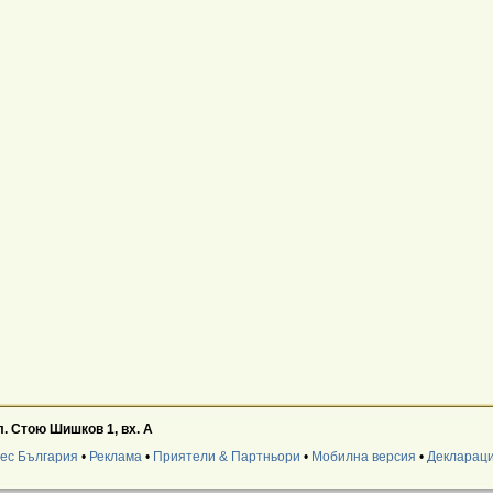
. Стою Шишков 1, вх. А
нес България
•
Реклама
•
Приятели & Партньори
•
Мобилна версия
•
Деклараци