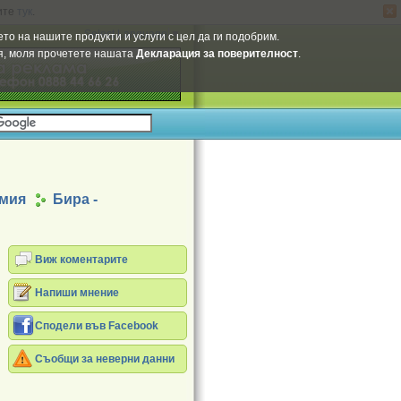
ите
тук
.
Select Language
▼
то на нашите продукти и услуги с цел да ги подобрим.
ия, моля прочетете нашата
Декларация за поверителност
.
имия
Бира -
Виж коментарите
Напиши мнение
Сподели във Facebook
Съобщи за неверни данни