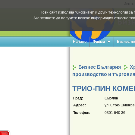
Искате
Този сайт използва "бисквитки" и други технологии з
Ако желаете да получите повече информация относно тов
Начало
Фирми
Бизнес н
Бизнес България
Х
производство и търгови
ТРИО-ПИН КОМЕ
Град:
Смолян
Адрес:
ул. Стою Шишков 1
Телефон:
0301 640 36