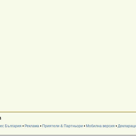
4
нес България
•
Реклама
•
Приятели & Партньори
•
Мобилна версия
•
Деклараци