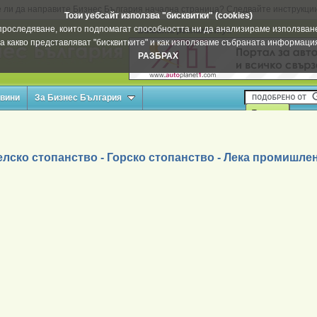
 ли да направите Бизнес България начална страница? Следвайте инструкци
Този уебсайт използва "бисквитки" (cookies)
а проследяване, които подпомагат способността ни да анализираме използване
Вашата реклама тук
а какво представляват "бисквитките" и как използваме събраната информац
РАЗБРАХ
овини
За Бизнес България
лско стопанство - Горско стопанство - Лека промишле