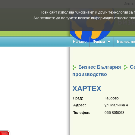
Искате
Този сайт използва "бисквитки" и други технологии з
Ако желаете да получите повече информация относно тов
Начало
Фирми
Бизнес н
Бизнес България
Се
производство
ХАРТЕХ
Град:
Габрово
Адрес:
ул. Малчика 4
Телефон:
066 805063