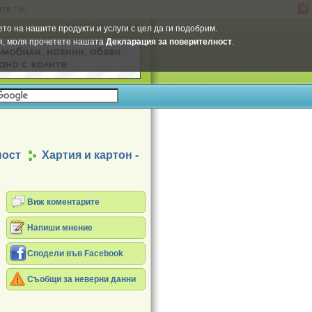
ите
тук
.
Select Language
▼
то на нашите продукти и услуги с цел да ги подобрим.
ия, моля прочетете нашата
Декларация за поверителност
.
ност
Хартия и картон -
Виж коментарите
Напиши мнение
Сподели във Facebook
Съобщи за неверни данни