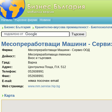
Начало
Търсене фирми
Новини
Бизнес България
Хранително-вкусова промишленост - Биотехнологи
Месопреработващи Машини - Серви
Фирма:
Месопреработващи Машини - Сервиз ООД
Месопреработваща техника
Дейност:
Внос и търговия.
Град:
Варна
Адрес:
Централна Поща, П.К. 512
Телефон:
052608991
Факс:
052608991
E-mail:
Web страница:
www.mm.servise.hip.bg
Карта