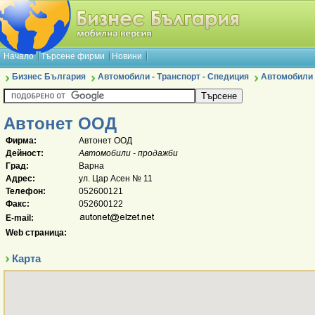
Начало
Търсене фирми
Новини
Бизнес България
Автомобили - Транспорт - Спедиция
Автомобили 
Автонет ООД
Фирма:
Автонет ООД
Дейност:
Автомобили - продажби
Град:
Варна
Адрес:
ул. Цар Асен № 11
Телефон:
052600121
Факс:
052600122
E-mail:
Web страница:
Карта