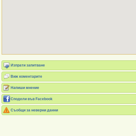
Изпрати запитване
Виж коментарите
Напиши мнение
Сподели във Facebook
Съобщи за неверни данни