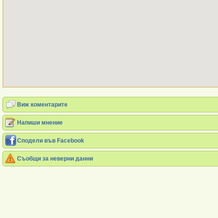
Виж коментарите
Напиши мнение
Сподели във Facebook
Съобщи за неверни данни