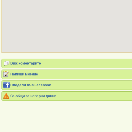
Виж коментарите
Напиши мнение
Сподели във Facebook
Съобщи за неверни данни