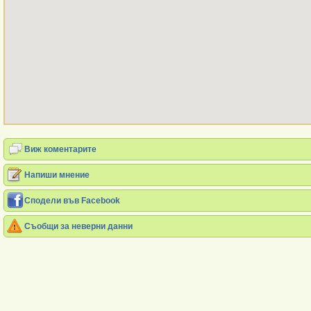
Виж коментарите
Напиши мнение
Сподели във Facebook
Съобщи за неверни данни