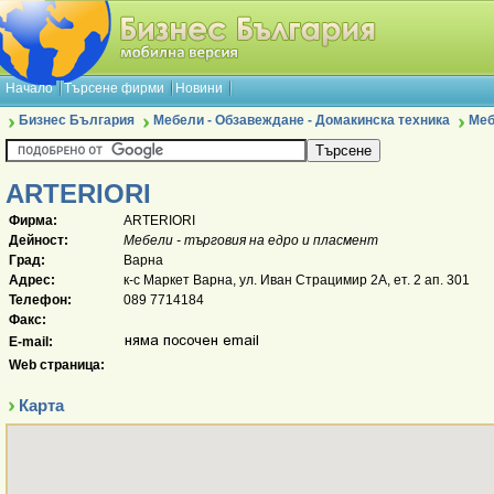
Начало
Търсене фирми
Новини
Бизнес България
Мебели - Обзавеждане - Домакинска техника
Меб
ARTERIORI
Фирма:
ARTERIORI
Дейност:
Мебели - търговия на едро и пласмент
Град:
Варна
Адрес:
к-с Маркет Варна, ул. Иван Страцимир 2А, ет. 2 ап. 301
Телефон:
089 7714184
Факс:
E-mail:
Web страница:
Карта