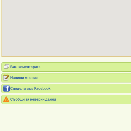
Виж коментарите
Напиши мнение
Сподели във Facebook
Съобщи за неверни данни