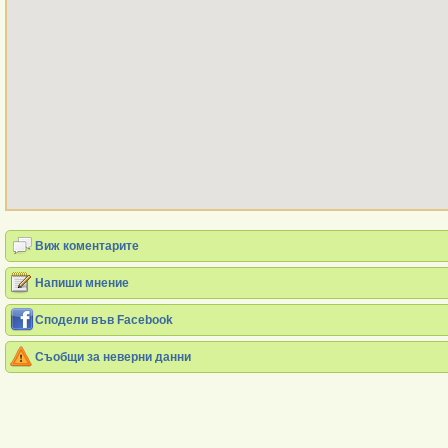
Виж коментарите
Напиши мнение
Сподели във Facebook
Съобщи за неверни данни