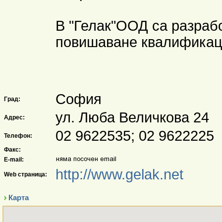
В "Гелак"ООД са разраб
повишаване квалификаци
София
Град:
ул. Люба Величкова 24
Адрес:
02 9622535; 02 9622225
Телефон:
Факс:
E-mail:
http://www.gelak.net
Web страница:
Карта