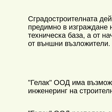
Сградостроителната дей
предимно в изграждане 
техническа база, а от на
от външни възложители.
"Гелак" ООД има възмож
инженеринг на строителн