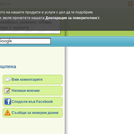
ите
тук
.
Select Language
▼
то на нашите продукти и услуги с цел да ги подобрим.
ия, моля прочетете нашата
Декларация за поверителност
.
ишлена
Виж коментарите
Напиши мнение
Сподели във Facebook
Съобщи за неверни данни