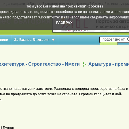
 ли да направите Бизнес България начална страница? Следвайте инструкци
Този уебсайт използва "бисквитки" (cookies)
а проследяване, които подпомагат способността ни да анализираме използване
Вашата реклама тук
а какво представляват "бисквитките" и как използваме събраната информац
РАЗБРАХ
овини
За Бизнес България
хитектура - Строителство - Имоти
Арматура - пром
отване на арматурни заготовки. Разполага с модерна производствена база и
ка на продукцията до всяка точка на страната. Огромен капацитет и най-
и.
Ц Бургас