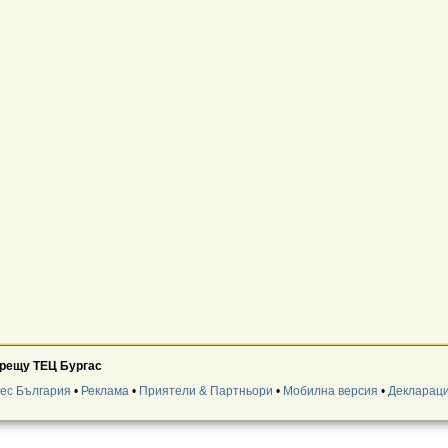
срещу ТЕЦ Бургас
нес България
•
Реклама
•
Приятели & Партньори
•
Мобилна версия
•
Деклараци