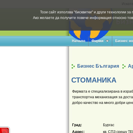
Искате
Този сайт използва "бисквитки" и други технологии з
Ако желаете да получите повече информация относно тов
Начало
Фирми
Бизнес н
Бизнес България
Ар
СТОМАНИКА
Фирмата е специализирана в израб
транспортна механизация за достав
добро качество на много добри цен
Град:
Бургас
Адрес:
кв. СПЗ срещу ТЕ