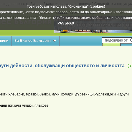
 ли да направите Бизнес България начална страница? Следвайте инструкци
Този уебсайт използва "бисквитки" (cookies)
а проследяване, които подпомагат способността ни да анализираме използване
Вашата реклама тук
а какво представляват "бисквитките" и как използваме събраната информац
РАЗБРАХ
овини
За Бизнес България
руги дейности, обслужващи обществото и личността
кти хлебарки, мравки, бълхи, мухи, комари, дървеници,кърлежи,оси и други
дни гризачи мишки, плъхове