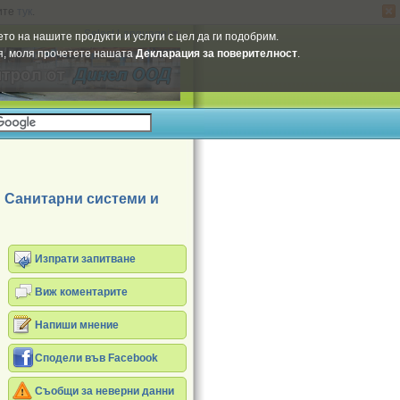
ите
тук
.
Select Language
▼
то на нашите продукти и услуги с цел да ги подобрим.
ия, моля прочетете нашата
Декларация за поверителност
.
Санитарни системи и
Изпрати запитване
Виж коментарите
Напиши мнение
Сподели във Facebook
Съобщи за неверни данни