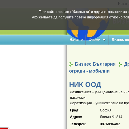
Искате
Този сайт използва "бисквитки" и други технологии з
Ако желаете да получите повече информация относно тов
Начало
Фирми
Бизнес н
Бизнес България
Д
огради - мобилни
НИК ООД
Дезинсекция – унищожаване на инсе
насекоми
Дератизация – унищожаване на вре
Град:
София
Адрес:
Люлин бл.814
Телефон:
0876896482