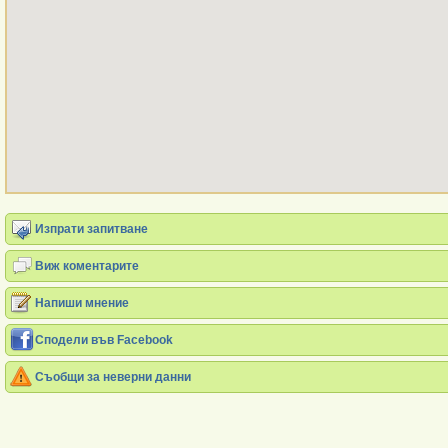
Изпрати запитване
Виж коментарите
Напиши мнение
Сподели във Facebook
Съобщи за неверни данни