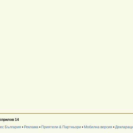
Априлов 14
нес България
•
Реклама
•
Приятели & Партньори
•
Мобилна версия
•
Деклараци