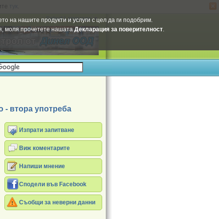
ите
тук
.
Select Language
▼
то на нашите продукти и услуги с цел да ги подобрим.
ия, моля прочетете нашата
Декларация за поверителност
.
 - втора употреба
Изпрати запитване
Виж коментарите
Напиши мнение
Сподели във Facebook
Съобщи за неверни данни