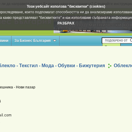
 ли да направите Бизнес България начална страница? Следвайте инструкци
Този уебсайт използва "бисквитки" (cookies)
а проследяване, които подпомагат способността ни да анализираме използване
Вашата реклама тук
а какво представляват "бисквитките" и как използваме събраната информац
РАЗБРАХ
овини
За Бизнес България
лекло - Текстил - Мода - Обувки - Бижутерия
Облекло
peшниĸa - Hoви пaзap
4