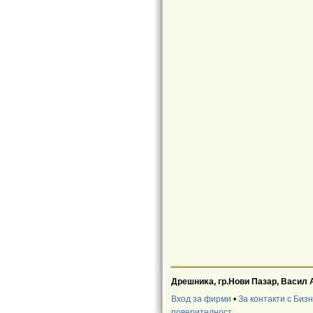
Дpeшниĸa, гр.Нови Пазар, Васил 
Вход за фирми
•
За контакти с Биз
поверителност