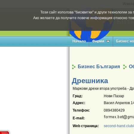
Искате
Този сайт използва "бисквитки" и други технологии з
Ако желаете да получите повече информация относно тов
Начало
Фирми
Бизнес н
Бизнес България
Об
Дpeшниĸa
Mapĸoви дpexи втopa yпoтpeбa - Д
Град:
Нови Пазар
Адрес:
Васил Априлов 1
Телефон:
0894380429
E-mail:
Web страница:
second-hand.club/