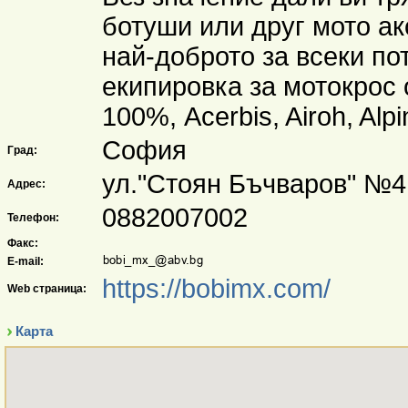
ботуши или друг мото а
най-доброто за всеки по
екипировка за мотокрос 
100%, Acerbis, Airoh, Alpi
София
Град:
ул."Стоян Бъчваров" №4
Адрес:
0882007002
Телефон:
Факс:
E-mail:
https://bobimx.com/
Web страница:
Карта