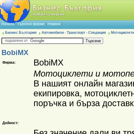
Начало
Търсене фирми
Новини
Бизнес България
Автомобили - Транспорт - Спедиция
Мотоциклети
BobiMX
BobiMX
Фирма:
Мотоциклети и мотопе
В нашият онлайн магази
екипировка, мотоциклетн
поръчка и бърза доставк
Дейност:
Без значение дали ви тр