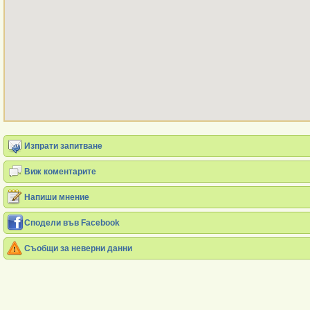
Изпрати запитване
Виж коментарите
Напиши мнение
Сподели във Facebook
Съобщи за неверни данни