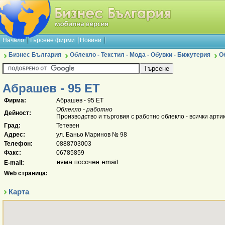
Начало
Търсене фирми
Новини
Бизнес България
Облекло - Текстил - Мода - Обувки - Бижутерия
О
Абрашев - 95 ЕТ
Фирма:
Абрашев - 95 ЕТ
Облекло - работно
Дейност:
Производство и търговия с работно облекло - всички артик
Град:
Тетевен
Адрес:
ул. Баньо Маринов № 98
Телефон:
0888703003
Факс:
06785859
E-mail:
Web страница:
Карта