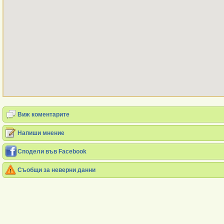
Виж коментарите
Напиши мнение
Сподели във Facebook
Съобщи за неверни данни