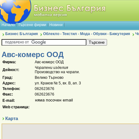
Начало
Търсене фирми
Новини
Бизнес България
Облекло - Текстил - Мода - Обувки - Бижутерия
Ч
Авс-комерс ООД
Фирма:
Авс-комерс ООД
Чорапени изделия
Дейност:
Производство на чорапи.
Град:
Велико Търново
Адрес:
ул. Краков № 5, вх. В, ап. 3
Телефон:
062623676
Факс:
062623676
E-mail:
Web страница:
Карта