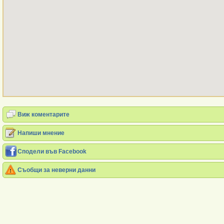
Виж коментарите
Напиши мнение
Сподели във Facebook
Съобщи за неверни данни