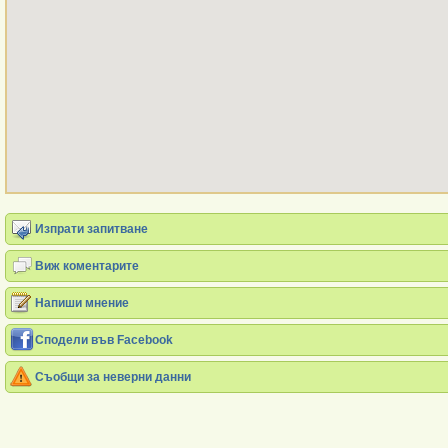
Изпрати запитване
Виж коментарите
Напиши мнение
Сподели във Facebook
Съобщи за неверни данни