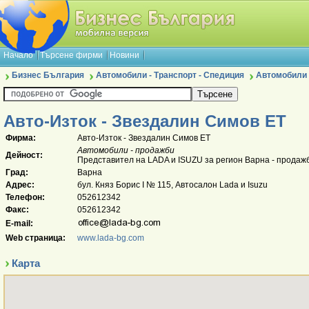
Начало
Търсене фирми
Новини
Бизнес България
Автомобили - Транспорт - Спедиция
Автомобили 
Авто-Изток - Звездалин Симов ЕТ
Фирма:
Авто-Изток - Звездалин Симов ЕТ
Автомобили - продажби
Дейност:
Представител на LADA и ISUZU за регион Варна - продаж
Град:
Варна
Адрес:
бул. Княз Борис I № 115, Автосалон Lada и Isuzu
Телефон:
052612342
Факс:
052612342
E-mail:
Web страница:
www.lada-bg.com
Карта