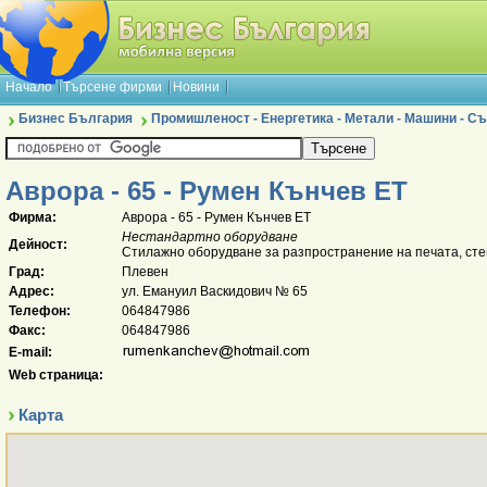
Начало
Търсене фирми
Новини
Бизнес България
Промишленост - Енергетика - Метали - Машини - 
Аврора - 65 - Румен Кънчев ЕТ
Фирма:
Аврора - 65 - Румен Кънчев ЕТ
Нестандартно оборудване
Дейност:
Стилажно оборудване за разпространение на печата, ст
Град:
Плевен
Адрес:
ул. Емануил Васкидович № 65
Телефон:
064847986
Факс:
064847986
E-mail:
Web страница:
Карта