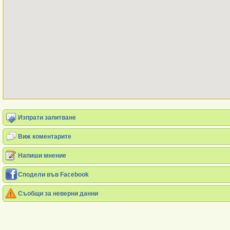
Изпрати запитване
Виж коментарите
Напиши мнение
Сподели във Facebook
Съобщи за неверни данни