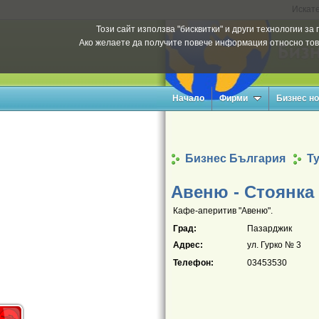
Искате
Този сайт използва "бисквитки" и други технологии з
Ако желаете да получите повече информация относно тов
Начало
Фирми
Бизнес н
Бизнес България
Т
Авеню - Стоянка
Кафе-аперитив "Авеню".
Град:
Пазарджик
Адрес:
ул. Гурко № 3
Телефон:
03453530