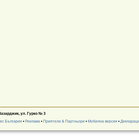
Пазарджик, ул. Гурко № 3
нес България
•
Реклама
•
Приятели & Партньори
•
Мобилна версия
•
Деклараци