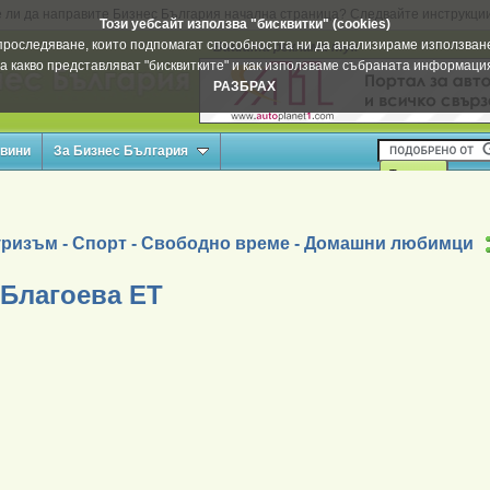
 ли да направите Бизнес България начална страница? Следвайте инструкци
Този уебсайт използва "бисквитки" (cookies)
а проследяване, които подпомагат способността ни да анализираме използване
Вашата реклама тук
а какво представляват "бисквитките" и как използваме събраната информац
РАЗБРАХ
овини
За Бизнес България
уризъм - Спорт - Свободно време - Домашни любимци
 Благоева ЕТ