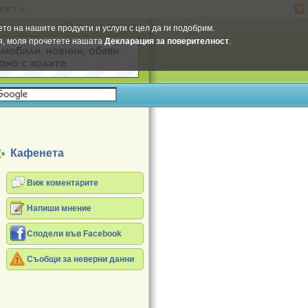
ите
тук
.
Select Language
▼
то на нашите продукти и услуги с цел да ги подобрим.
ия, моля прочетете нашата
Декларация за поверителност
.
Кафенета
Виж коментарите
Напиши мнение
Сподели във Facebook
Съобщи за неверни данни