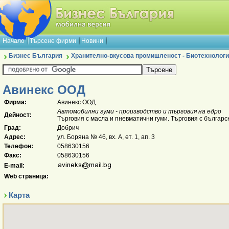
Начало
Търсене фирми
Новини
Бизнес България
Хранително-вкусова промишленост - Биотехнологи
Авинекс ООД
Фирма:
Авинекс ООД
Автомобилни гуми - производство и търговия на едро
Дейност:
Търговия с масла и пневматични гуми. Търговия с българс
Град:
Добрич
Адрес:
ул. Боряна № 46, вх. А, ет. 1, ап. 3
Телефон:
058630156
Факс:
058630156
E-mail:
Web страница:
Карта