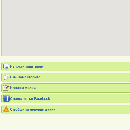
Изпрати запитване
Виж коментарите
Напиши мнение
Сподели във Facebook
Съобщи за неверни данни