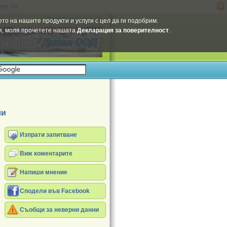
ите
тук
.
Select Language
▼
то на нашите продукти и услуги с цел да ги подобрим.
ия, моля прочетете нашата
Декларация за поверителност
.
ли
Изпрати запитване
Виж коментарите
Напиши мнение
Сподели във Facebook
Съобщи за неверни данни