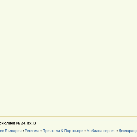
юскюлиев № 24, вх. В
нес България
•
Реклама
•
Приятели & Партньори
•
Мобилна версия
•
Деклараци