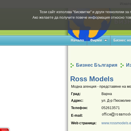
Искате
Този сайт използва "бисквитки" и други технологии з
Ако желаете да получите повече информация относно тов
Начало
Фирми
Бизнес н
Бизнес България
Из
Ross Models
Модна агенция - представяне на мо
Град:
Варна
Адрес:
ул. Д-р Пюскюлиев
Телефон:
052613571
E-mail:
Web страница:
www.rossmodels.