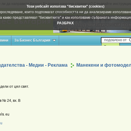
 ли да направите Бизнес България начална страница? Следвайте инструкци
Този уебсайт използва "бисквитки" (cookies)
а проследяване, които подпомагат способността ни да анализираме използване
Вашата реклама тук
а какво представляват "бисквитките" и как използваме събраната информац
РАЗБРАХ
овини
За Бизнес България
дателства - Медии - Реклама
Манекени и фотомоде
дели от цял свят.
 № 24, вх. В
eu