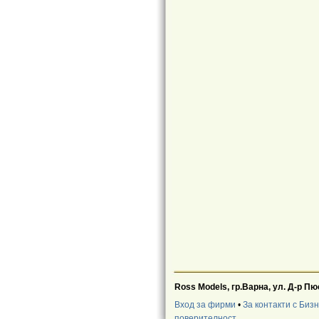
Ross Models, гр.Варна, ул. Д-р П
Вход за фирми
•
За контакти с Биз
поверителност