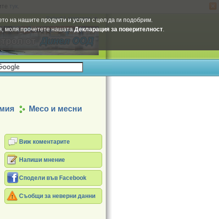
ите
тук
.
Select Language
▼
то на нашите продукти и услуги с цел да ги подобрим.
ия, моля прочетете нашата
Декларация за поверителност
.
имия
Месо и месни
Виж коментарите
Напиши мнение
Сподели във Facebook
Съобщи за неверни данни