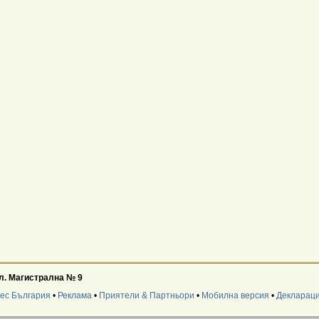
л. Магистрална № 9
нес България
•
Реклама
•
Приятели & Партньори
•
Мобилна версия
•
Деклараци