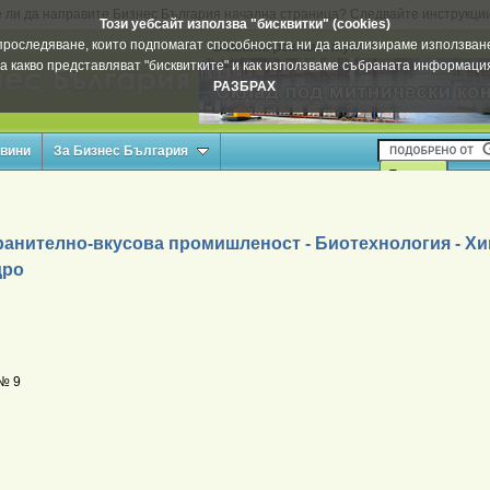
 ли да направите Бизнес България начална страница? Следвайте инструкци
Този уебсайт използва "бисквитки" (cookies)
а проследяване, които подпомагат способността ни да анализираме използване
Вашата реклама тук
а какво представляват "бисквитките" и как използваме събраната информац
РАЗБРАХ
овини
За Бизнес България
ранително-вкусова промишленост - Биотехнология - Х
дро
№ 9