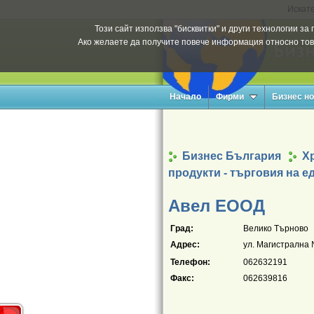
Искате
Този сайт използва "бисквитки" и други технологии з
Ако желаете да получите повече информация относно тов
Начало
Фирми
Бизнес н
Бизнес България
Х
продукти - търговия на е
Авел ЕООД
Град:
Велико Търново
Адрес:
ул. Магистрална 
Телефон:
062632191
Факс:
062639816