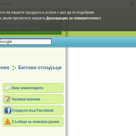
ите
тук
.
Select Language
▼
то на нашите продукти и услуги с цел да ги подобрим.
ия, моля прочетете нашата
Декларация за поверителност
.
ения
Битови отпадъци
Виж коментарите
Напиши мнение
Сподели във Facebook
Съобщи за неверни данни