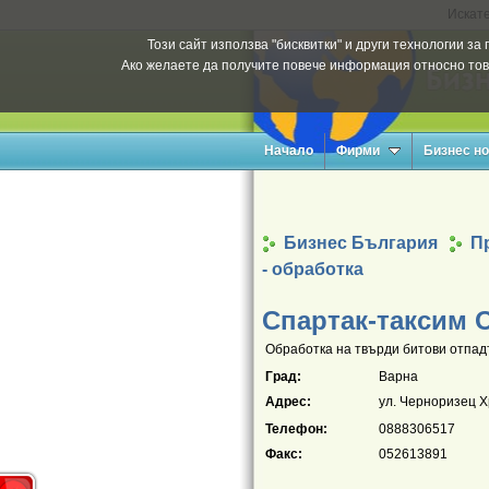
Искате
Този сайт използва "бисквитки" и други технологии з
Ако желаете да получите повече информация относно тов
Начало
Фирми
Бизнес н
Бизнес България
П
- обработка
Спартак-таксим 
Обработка на твърди битови отпадъ
Град:
Варна
Адрес:
ул. Черноризец Хр
Телефон:
0888306517
Факс:
052613891