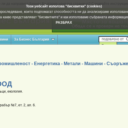
 ли да направите Бизнес България начална страница? Следвайте инструкци
Този уебсайт използва "бисквитки" (cookies)
а проследяване, които подпомагат способността ни да анализираме използване
Вашата реклама тук
а какво представляват "бисквитките" и как използваме събраната информац
РАЗБРАХ
овини
За Бизнес България
ромишленост - Енергетика - Метали - Машини - Съоръж
ООД
ци, екология.
абър №7, ет. 2, ап. 6.