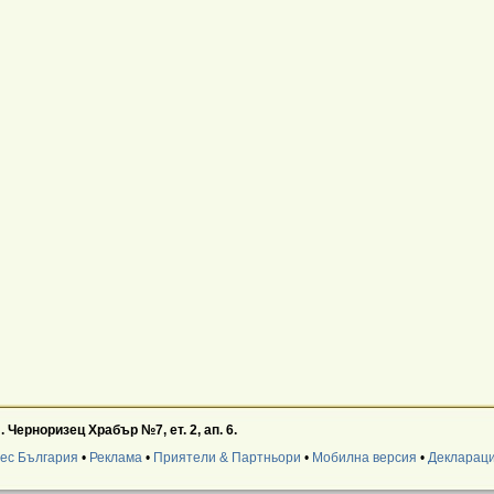
 Черноризец Храбър №7, ет. 2, ап. 6.
нес България
•
Реклама
•
Приятели & Партньори
•
Мобилна версия
•
Деклараци