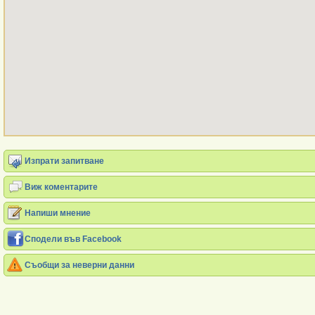
Изпрати запитване
Виж коментарите
Напиши мнение
Сподели във Facebook
Съобщи за неверни данни