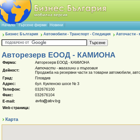
Начало
Търсене фирми
Новини
Бизнес България
Автомобили - Транспорт - Спедиция
Авточасти - 
Авторезерв ЕООД - КАМИОНА
Фирма:
Авторезерв ЕООД - КАМИОНА
Авточасти - магазини и търговия
Дейност:
Продажба на резервни части за товарни автомобили, авт
Град:
Пловдив
Адрес:
бул. Кукленско шосе № 3
Телефон:
032676100
Факс:
032676104
E-mail:
Web страница:
Карта