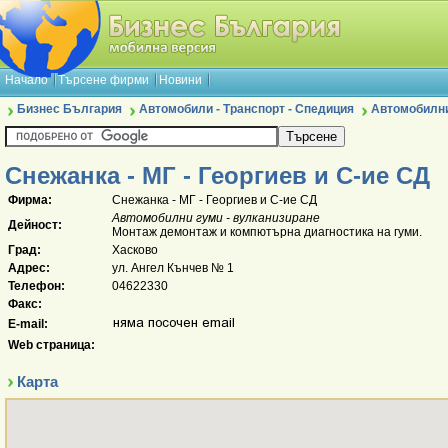
Начало
Търсене фирми
Новини
Бизнес България
Автомобили - Транспорт - Спедиция
Автомобилни
Снежанка - МГ - Георгиев и С-ие СД
Фирма:
Снежанка - МГ - Георгиев и С-ие СД
Автомобилни гуми - вулканизиране
Дейност:
Монтаж демонтаж и компютърна диагностика на гуми.
Град:
Хасково
Адрес:
ул. Ангел Кънчев № 1
Телефон:
04622330
Факс:
E-mail:
Web страница:
Карта