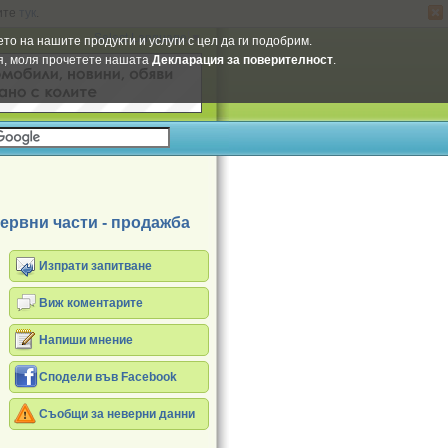
ите
тук
.
Select Language
▼
то на нашите продукти и услуги с цел да ги подобрим.
ия, моля прочетете нашата
Декларация за поверителност
.
ервни части - продажба
Изпрати запитване
Виж коментарите
Напиши мнение
Сподели във Facebook
Съобщи за неверни данни