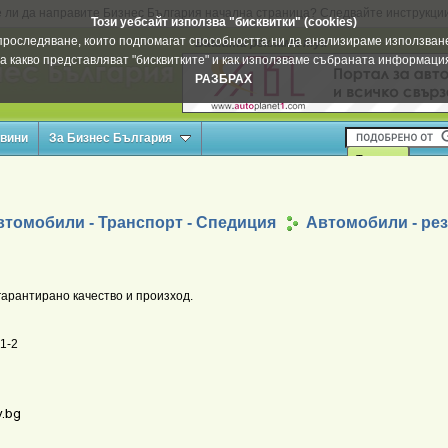
 ли да направите Бизнес България начална страница? Следвайте инструкци
Този уебсайт използва "бисквитки" (cookies)
а проследяване, които подпомагат способността ни да анализираме използване
Вашата реклама тук
а какво представляват "бисквитките" и как използваме събраната информац
РАЗБРАХ
овини
За Бизнес България
втомобили - Транспорт - Спедиция
Автомобили - рез
гарантирано качество и произход.
 1-2