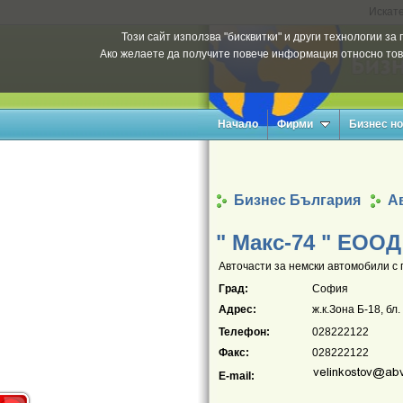
Искате
Този сайт използва "бисквитки" и други технологии з
Ако желаете да получите повече информация относно тов
Начало
Фирми
Бизнес н
Бизнес България
А
" Макс-74 " ЕООД
Авточасти за немски автомобили с 
Град:
София
Адрес:
ж.к.Зона Б-18, бл.
Телефон:
028222122
Факс:
028222122
E-mail: