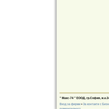
" Макс-74 " ЕООД, гр.София, ж.к.Зо
Вход за фирми
•
За контакти с Биз
поверителност