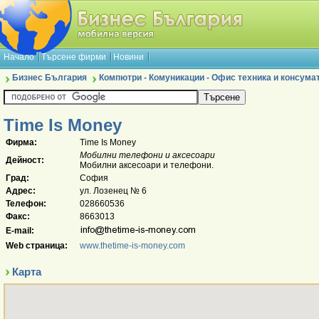
Начало
Търсене фирми
Новини
Бизнес България
Компютри - Комуникации - Офис техника и консума
Time Is Money
Фирма:
Time Is Money
Мобилни телефони и аксесоари
Дейност:
Mобилни аксесоари и телефони.
Град:
София
Адрес:
ул. Лозенец № 6
Телефон:
028660536
Факс:
8663013
E-mail:
Web страница:
www.thetime-is-money.com
Карта