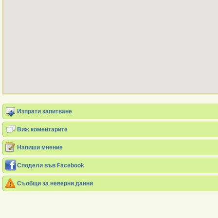
Изпрати запитване
Виж коментарите
Напиши мнение
Сподели във Facebook
Съобщи за неверни данни