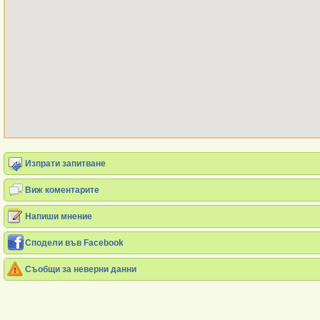
Изпрати запитване
Виж коментарите
Напиши мнение
Сподели във Facebook
Съобщи за неверни данни