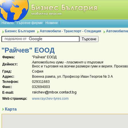
Начало
Търсене фирми
Новини
Бизнес България
Автомобили - Транспорт - Спедиция
Автомобилни
"Райчев" ЕООД
Фирма:
"Райчев" ЕООД
Автомобилни гуми - пласмент и търговия
Дейност:
Внос и търговия на всички размери гуми и вериги. Произв
Град:
София
Адрес:
Военна рампа, ул. Професор Иван Георгов № 3 А
Телефон:
029311683
Факс:
032694003
E-mail:
Web страница:
www.raychev-tyres.com
Карта