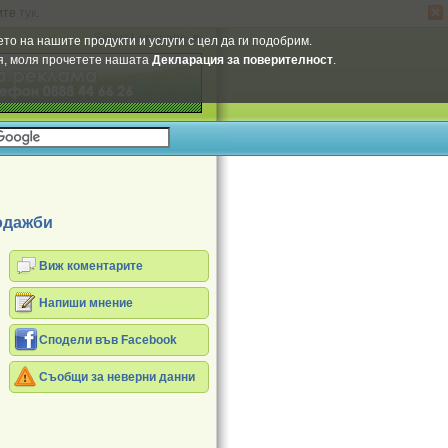
ите
тук
.
Select Language
▼
то на нашите продукти и услуги с цел да ги подобрим.
ия, моля прочетете нашата
Декларация за поверителност
.
одажби
Виж коментарите
Напиши мнение
Сподели във Facebook
Съобщи за неверни данни