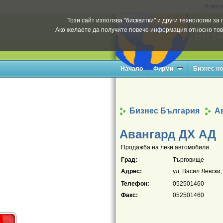
Искате
Този сайт използва "бисквитки" и други технологии з
Ако желаете да получите повече информация относно тов
Начало
Фирми
Бизнес н
Бизнес България
А
Авангард ДХ АД
Продажба на леки автомобили.
Град:
Търговище
Адрес:
ул. Васил Левски, б
Телефон:
052501460
Факс:
052501460