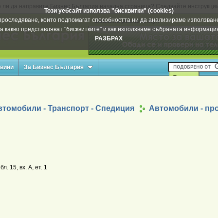
 ли да направите Бизнес България начална страница? Следвайте инструкци
Този уебсайт използва "бисквитки" (cookies)
а проследяване, които подпомагат способността ни да анализираме използване
Вашата реклама тук
а какво представляват "бисквитките" и как използваме събраната информац
РАЗБРАХ
овини
За Бизнес България
втомобили - Транспорт - Спедиция
Автомобили - пр
л. 15, вх. А, ет. 1