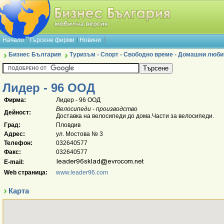
Начало
Търсене фирми
Новини
Бизнес България
Туризъм - Спорт - Свободно време - Домашни люб
Лидер - 96 ООД
Фирма:
Лидер - 96 ООД
Велосипеди - производство
Дейност:
Доставка на велосипеди до дома.Части за велосипеди.
Град:
Пловдив
Адрес:
ул. Мостова № 3
Телефон:
032640577
Факс:
032640577
E-mail:
Web страница:
www.leader96.com
Карта