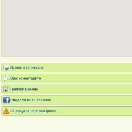
Изпрати запитване
Виж коментарите
Напиши мнение
Сподели във Facebook
Съобщи за неверни данни