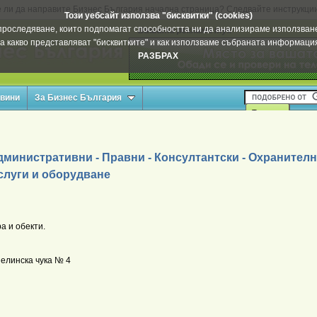
 ли да направите Бизнес България начална страница? Следвайте инструкци
Този уебсайт използва "бисквитки" (cookies)
а проследяване, които подпомагат способността ни да анализираме използване
Вашата реклама тук
а какво представляват "бисквитките" и как използваме събраната информац
РАЗБРАХ
овини
За Бизнес България
министративни - Правни - Консултантски - Охранителн
слуги и оборудване
а и обекти.
 Лелинска чука № 4