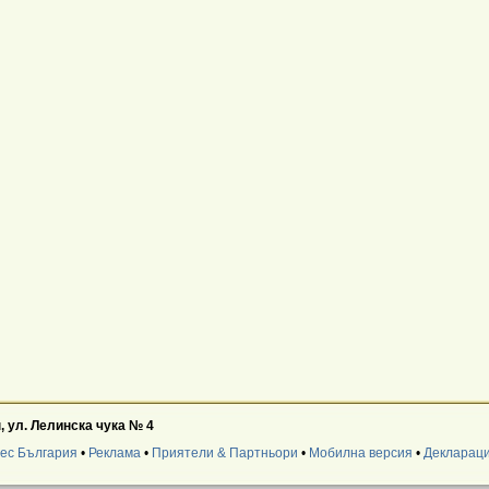
, ул. Лелинска чука № 4
нес България
•
Реклама
•
Приятели & Партньори
•
Мобилна версия
•
Деклараци