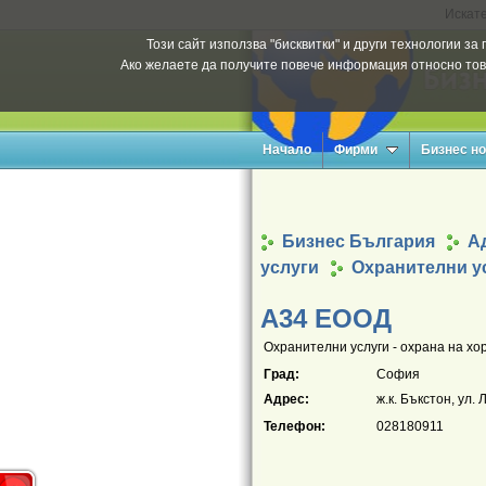
Искате
Този сайт използва "бисквитки" и други технологии з
Ако желаете да получите повече информация относно тов
Начало
Фирми
Бизнес н
Бизнес България
Ад
услуги
Охранителни у
А34 ЕООД
Охранителни услуги - охрана на хор
Град:
София
Адрес:
ж.к. Бъкстон, ул.
Телефон:
028180911