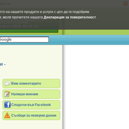
ите
тук
.
Select Language
▼
то на нашите продукти и услуги с цел да ги подобрим.
ия, моля прочетете нашата
Декларация за поверителност
.
и -
Виж коментарите
Напиши мнение
Сподели във Facebook
Съобщи за неверни данни