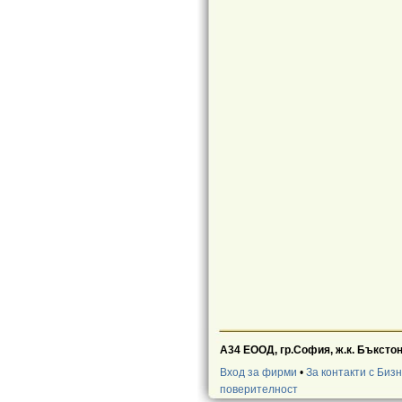
А34 ЕООД, гр.София, ж.к. Бъкстон
Вход за фирми
•
За контакти с Биз
поверителност