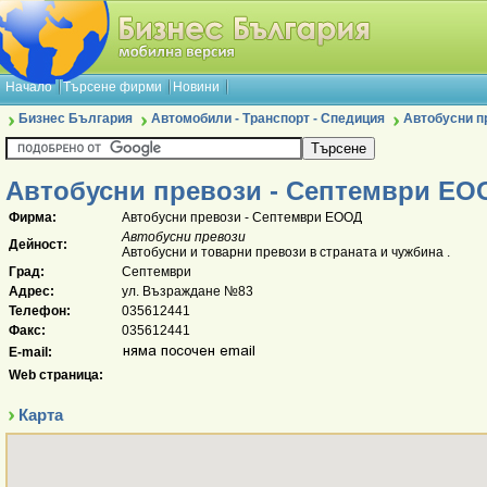
Начало
Търсене фирми
Новини
Бизнес България
Автомобили - Транспорт - Спедиция
Автобусни п
Автобусни превози - Септември ЕО
Фирма:
Автобусни превози - Септември ЕООД
Автобусни превози
Дейност:
Автобусни и товарни превози в страната и чужбина .
Град:
Септември
Адрес:
ул. Възраждане №83
Телефон:
035612441
Факс:
035612441
E-mail:
Web страница:
Карта