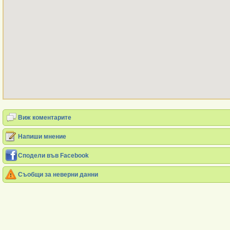
Виж коментарите
Напиши мнение
Сподели във Facebook
Съобщи за неверни данни