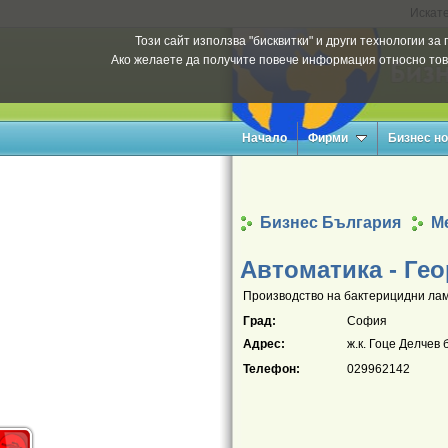
Искате
Този сайт използва "бисквитки" и други технологии з
Ако желаете да получите повече информация относно тов
Начало
Фирми
Бизнес н
Бизнес България
М
Автоматика - Ге
Производство на бактерицидни лам
Град:
София
Адрес:
ж.к. Гоце Делчев б
Телефон:
029962142