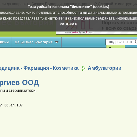
 ли да направите Бизнес България начална страница? Следвайте инструкци
Този уебсайт използва "бисквитки" (cookies)
а проследяване, които подпомагат способността ни да анализираме използване
Вашата реклама тук
а какво представляват "бисквитките" и как използваме събраната информац
РАЗБРАХ
овини
За Бизнес България
едицина - Фармация - Козметика
Амбулатории
оргиев ООД
пи и стерилизатори.
л. 36, ап. 107