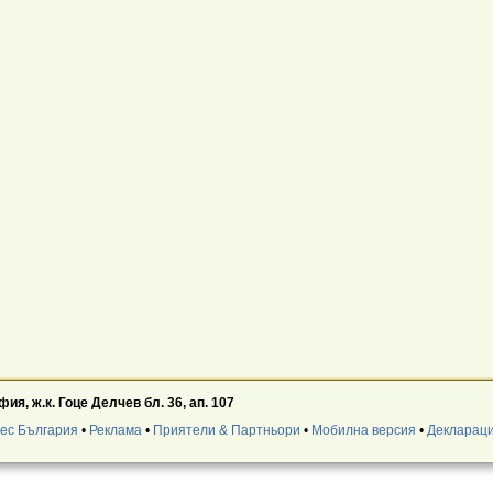
ия, ж.к. Гоце Делчев бл. 36, ап. 107
нес България
•
Реклама
•
Приятели & Партньори
•
Мобилна версия
•
Деклараци