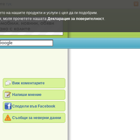
ите
тук
.
Select Language
▼
то на нашите продукти и услуги с цел да ги подобрим.
ия, моля прочетете нашата
Декларация за поверителност
.
Виж коментарите
Напиши мнение
Сподели във Facebook
Съобщи за неверни данни