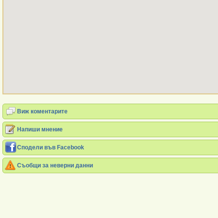
Виж коментарите
Напиши мнение
Сподели във Facebook
Съобщи за неверни данни