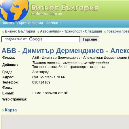
Начало
Търсене фирми
Новини
Бизнес България
Автомобили - Транспорт - Спедиция
Товарни пре
АБВ - Димитър Дерменджиев - Але
Фирма:
АБВ - Димитър Дерменджиев - Александър Дерменджиев 
Товарни превози - вътрешни и международни
Дейност:
Товарен автомобилен транспорт в страната.
Град:
Златоград
Адрес:
бул. България № 66
Телефон:
030714189
Факс:
E-mail:
Web страница:
Карта