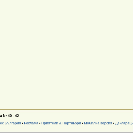
 № 40 - 42
нес България
•
Реклама
•
Приятели & Партньори
•
Мобилна версия
•
Деклараци