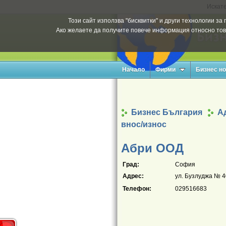
Искате
Този сайт използва "бисквитки" и други технологии з
Ако желаете да получите повече информация относно тов
Начало
Фирми
Бизнес н
Бизнес България
Ад
внос/износ
Абри ООД
Град:
София
Адрес:
ул. Бузлуджа № 40
Телефон:
029516683