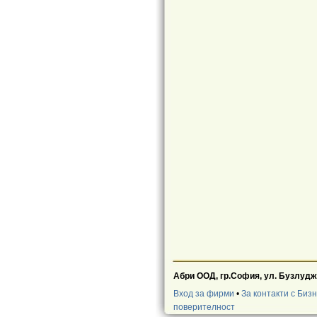
Абри ООД, гр.София, ул. Бузлуджа
Вход за фирми
•
За контакти с Биз
поверителност