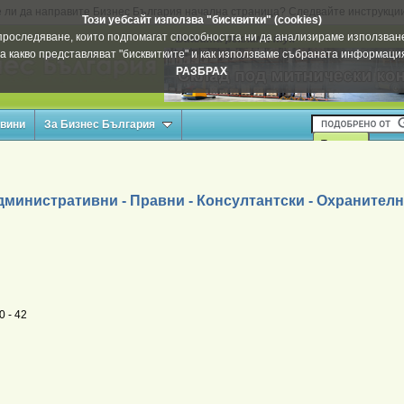
 ли да направите Бизнес България начална страница? Следвайте инструкци
Този уебсайт използва "бисквитки" (cookies)
а проследяване, които подпомагат способността ни да анализираме използване
Вашата реклама тук
а какво представляват "бисквитките" и как използваме събраната информац
РАЗБРАХ
овини
За Бизнес България
министративни - Правни - Консултантски - Охранителни
 - 42