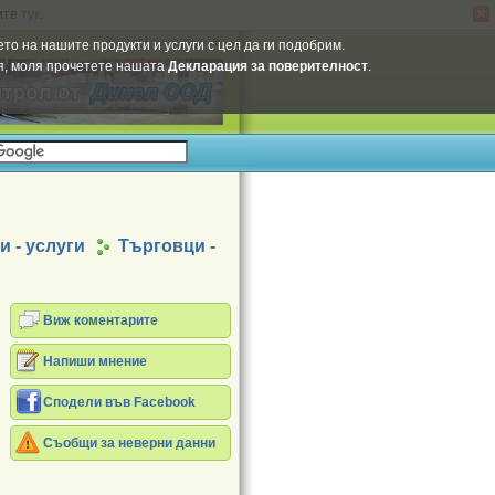
ите
тук
.
Select Language
▼
то на нашите продукти и услуги с цел да ги подобрим.
ия, моля прочетете нашата
Декларация за поверителност
.
 - услуги
Търговци -
Виж коментарите
Напиши мнение
Сподели във Facebook
Съобщи за неверни данни