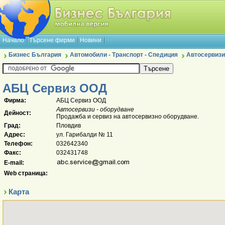
Начало
Търсене фирми
Новини
Бизнес България
Автомобили - Транспорт - Спедиция
Автосервизи
АБЦ Сервиз ООД
Фирма:
АБЦ Сервиз ООД
Автосервизи - оборудване
Дейност:
Продажба и сервиз на автосервизно оборудване.
Град:
Пловдив
Адрес:
ул. Гарибалди № 11
Телефон:
032642340
Факс:
032431748
E-mail:
Web страница:
Карта