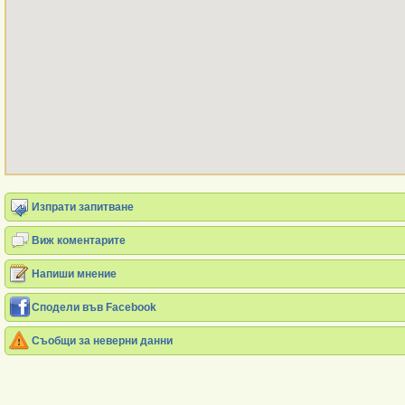
Изпрати запитване
Виж коментарите
Напиши мнение
Сподели във Facebook
Съобщи за неверни данни