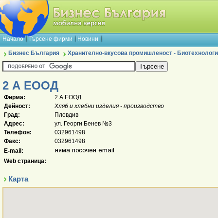
Начало
Търсене фирми
Новини
Бизнес България
Хранително-вкусова промишленост - Биотехнологи
2 А ЕООД
Фирма:
2 А ЕООД
Дейност:
Хляб и хлебни изделия - производство
Град:
Пловдив
Адрес:
ул. Георги Бенев №3
Телефон:
032961498
Факс:
032961498
E-mail:
Web страница:
Карта