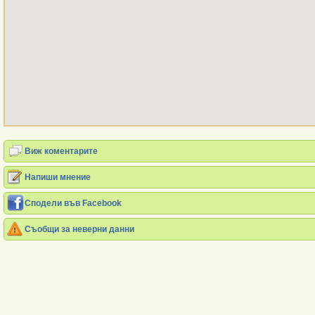
Виж коментарите
Напиши мнение
Сподели във Facebook
Съобщи за неверни данни