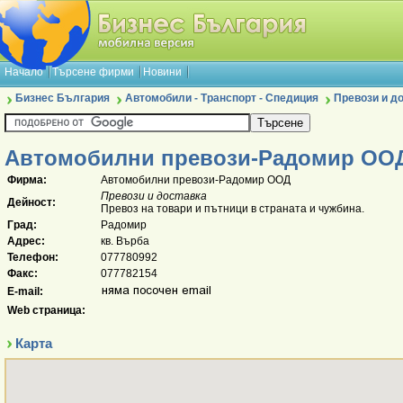
Начало
Търсене фирми
Новини
Бизнес България
Автомобили - Транспорт - Спедиция
Превози и д
Автомобилни превози-Радомир ОО
Фирма:
Автомобилни превози-Радомир ООД
Превози и доставка
Дейност:
Превоз на товари и пътници в страната и чужбина.
Град:
Радомир
Адрес:
кв. Върба
Телефон:
077780992
Факс:
077782154
E-mail:
Web страница:
Карта