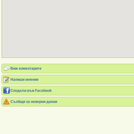
Виж коментарите
Напиши мнение
Сподели във Facebook
Съобщи за неверни данни