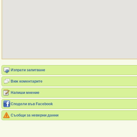
Изпрати запитване
Виж коментарите
Напиши мнение
Сподели във Facebook
Съобщи за неверни данни