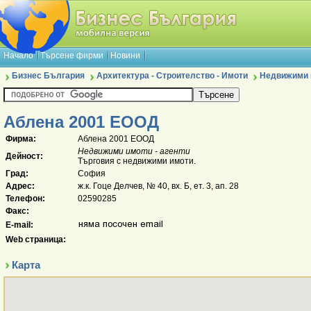
Начало
Търсене фирми
Новини
Бизнес България
Архитектура - Строителство - Имоти
Недвижими и
Аблена 2001 ЕООД
Фирма:
Аблена 2001 ЕООД
Недвижими имоти - агенти
Дейност:
Търговия с недвижими имоти.
Град:
София
Адрес:
ж.к. Гоце Делчев, № 40, вх. Б, ет. 3, ап. 28
Телефон:
02590285
Факс:
E-mail:
Web страница:
Карта