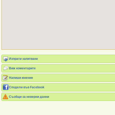
Изпрати запитване
Виж коментарите
Напиши мнение
Сподели във Facebook
Съобщи за неверни данни