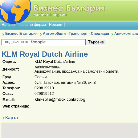
Начало
Търсене фирми
Новини
Бизнес България
Автомобили - Транспорт - Спедиция
Авиокомпан
KLM Royal Dutch Airline
Фирма:
KLM Royal Dutch Airline
Авиокомпании
Дейност:
Авиокомпания, продажба на самолетни билети.
Град:
София
Адрес:
бул. Патриарх Евтимий № 36, вх. В
Телефон:
029819910
Факс:
029819912
E-mail:
Web страница:
Карта