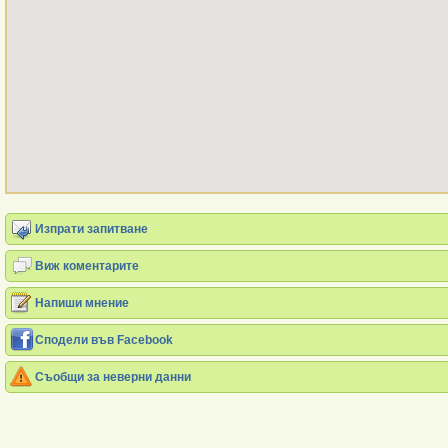
Изпрати запитване
Виж коментарите
Напиши мнение
Сподели във Facebook
Съобщи за неверни данни