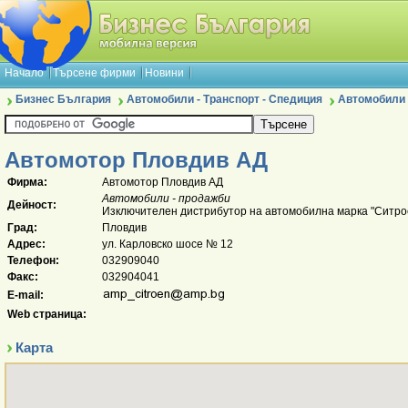
Начало
Търсене фирми
Новини
Бизнес България
Автомобили - Транспорт - Спедиция
Автомобили 
Автомотор Пловдив АД
Фирма:
Автомотор Пловдив АД
Автомобили - продажби
Дейност:
Изключителен дистрибутор на автомобилна марка "Ситрое
Град:
Пловдив
Адрес:
ул. Карловско шосе № 12
Телефон:
032909040
Факс:
032904041
E-mail:
Web страница:
Карта