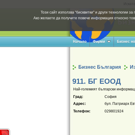
Искате
Този сайт използва "бисквитки" и други технологии з
Ако желаете да получите повече информация относно тов
Начало
Фирми
Бизнес н
Бизнес България
Из
911. БГ ЕООД
Най-големият български информаци
Град:
София
Адрес:
бул. Патриарх Ев
Телефон:
029801924