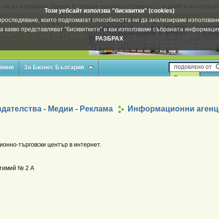
 ли да направите Бизнес България начална страница? Следвайте инструкци
Този уебсайт използва "бисквитки" (cookies)
а проследяване, които подпомагат способността ни да анализираме използване
Вашата реклама тук
а какво представляват "бисквитките" и как използваме събраната информац
РАЗБРАХ
овини
За Бизнес България
дателства - Медии - Реклама
Информационни агенц
онно-търговски център в интернет.
тимий № 2 А