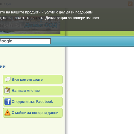
ите
тук
.
Select Language
▼
то на нашите продукти и услуги с цел да ги подобрим.
ия, моля прочетете нашата
Декларация за поверителност
.
ии
Виж коментарите
Напиши мнение
Сподели във Facebook
Съобщи за неверни данни