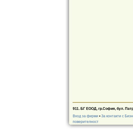
911. БГ ЕООД, гр.София, бул. Па
Вход за фирми
•
За контакти с Биз
поверителност