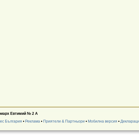
триарх Евтимий № 2 А
нес България
•
Реклама
•
Приятели & Партньори
•
Мобилна версия
•
Деклараци